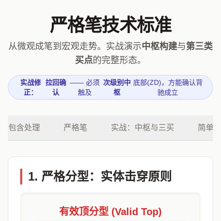
严格笔技术标准
从微观成笔到宏观走势。实战演示
中枢构建
与
第三类
买点
的完整形态。
实战修
拉回确
—— 必须
次级别中
底部(ZD)，方能确认背
正：
认
触及
枢
驰成立
包含处理
严格笔
实战：中枢与三买
简单缠
1. 严格分型：实体击穿原则
有效顶分型 (Valid Top)